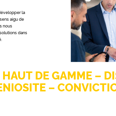
 développer la
 sens aigu de
us nous
solutions dans
é.
– HAUT DE GAMME – D
ENIOSITE – CONVICTI