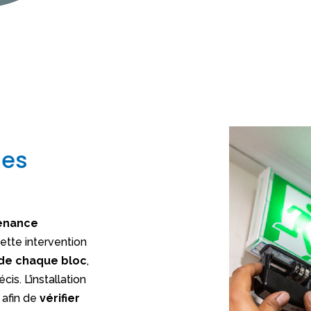
ges
enance
ette intervention
 de chaque bloc
,
cis. L’installation
afin de
vérifier