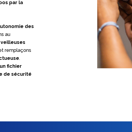
pos par la
’autonomie des
ns au
veilleuses
 et remplaçons
ctueuse
.
un fichier
re de sécurité