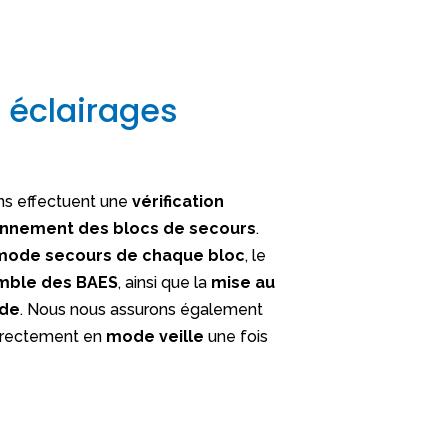
s éclairages
ns effectuent une
vérification
onnement des blocs de secours
.
mode secours de chaque bloc
, le
emble des BAES
, ainsi que la
mise au
nde
. Nous nous assurons également
orrectement en
mode veille
une fois