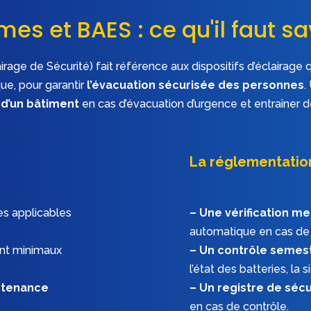
es et BAES : ce qu'il faut sav
age de Sécurité) fait référence aux dispositifs d’éclairage
ue, pour garantir
l’évacuation sécurisée des personnes
.
d’un bâtiment
en cas d’évacuation d’urgence et entraîner 
La réglementatio
es applicables
– Une vérification m
automatique en cas de 
ent minimaux
– Un contrôle semes
l’état des batteries, la s
ntenance
– Un registre de sécu
en cas de contrôle.