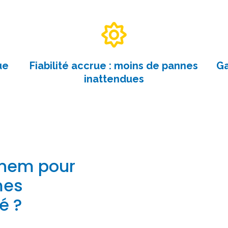
ue
Fiabilité accrue : moins de pannes
Ga
inattendues
inem pour
mes
é ?