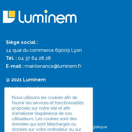
Siège social :
14 quai du commerce 69009 Lyon
Tél. :
04 37 64 28 28
E-mail :
maintenance@luminem.fr
@ 2021 Luminem
Mentions légales
Nous utilisons les cookies afin de
fournir les services et fonctionnalités
Politique de confidentialité
proposés sur notre site et afin
d’améliorer l’expérience de nos
Document unique
utilisateurs. Les cookies sont des
données qui sont téléchargés ou
Quelques Chiffres
Industrie et Logistique
stockés sur votre ordinateur ou sur