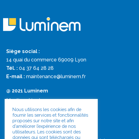
Siège social :
14 quai du commerce 69009 Lyon
Tél. :
04 37 64 28 28
E-mail :
maintenance@luminem.fr
@ 2021 Luminem
Mentions légales
Nous utilisons les cookies afin de
fournir les services et fonctionnalités
Politique de confidentialité
proposés sur notre site et afin
d’améliorer l’expérience de nos
Document unique
utilisateurs. Les cookies sont des
données qui sont téléchargés ou