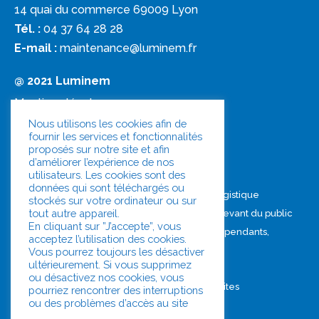
14 quai du commerce 69009 Lyon
Tél. :
04 37 64 28 28
E-mail :
maintenance@luminem.fr
@ 2021 Luminem
Mentions légales
Nous utilisons les cookies afin de
fournir les services et fonctionnalités
Politique de confidentialité
proposés sur notre site et afin
d’améliorer l’expérience de nos
Document unique
utilisateurs. Les cookies sont des
données qui sont téléchargés ou
Quelques Chiffres
Industrie et Logistique
stockés sur votre ordinateur ou sur
tout autre appareil.
Nos engagements
Bâtiments recevant du public
En cliquant sur ”J’accepte”, vous
Nos valeurs
Magasins indépendants,
acceptez l’utilisation des cookies.
Notre actualité
franchises
Vous pourrez toujours les désactiver
ultérieurement. Si vous supprimez
ou désactivez nos cookies, vous
Maintenance éclairages
Clients multi-sites
pourriez rencontrer des interruptions
Rénovation éclairages
ou des problèmes d’accès au site