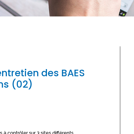
ntretien des BAES
ns (02)
 contrôler sur 3 sites différents