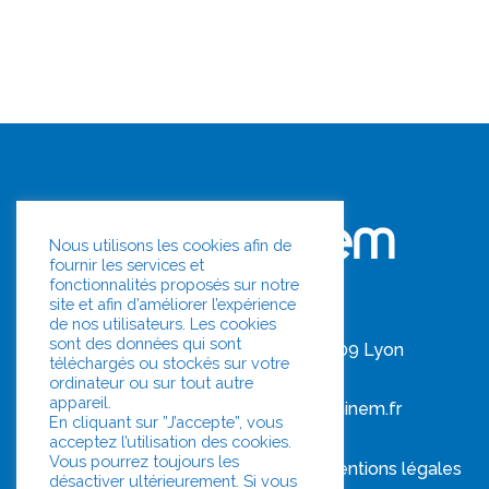
Nous utilisons les cookies afin de
fournir les services et
fonctionnalités proposés sur notre
site et afin d’améliorer l’expérience
Siège social :
de nos utilisateurs. Les cookies
sont des données qui sont
14 quai du commerce 69009 Lyon
téléchargés ou stockés sur votre
Tél. :
04 37 64 28 28
ordinateur ou sur tout autre
appareil.
E-mail :
maintenance@luminem.fr
En cliquant sur ”J’accepte”, vous
acceptez l’utilisation des cookies.
Vous pourrez toujours les
@ 2021 Luminem
Mentions légales
désactiver ultérieurement. Si vous